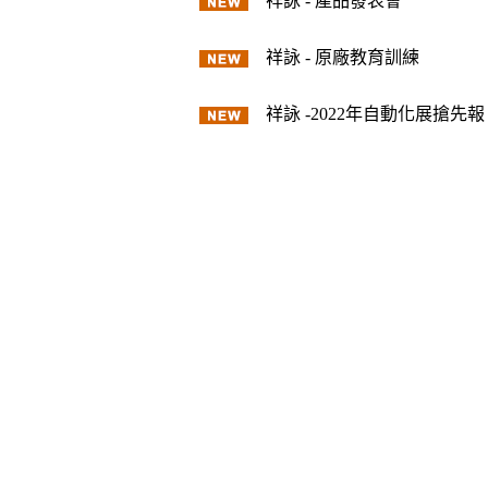
祥詠 - 產品發表會
祥詠 - 原廠教育訓練
祥詠 -2022年自動化展搶先報
祥詠資訊
11567 台北市南港區玉成街140巷
02-27886125
02-27855237
22447547@sunyoxen.com.tw