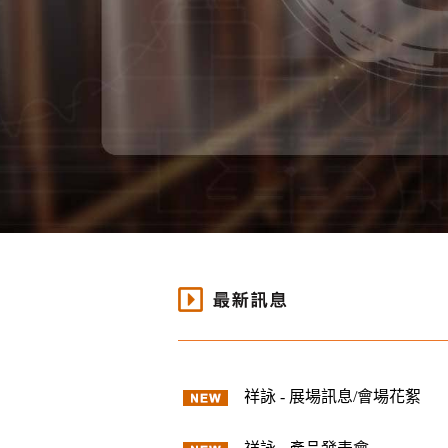
祥詠 - 展場訊息/會場花絮